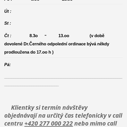
Út :
St :
-
8.3o
Čt :
13.oo
(v době
dovolené Dr.Černého odpolední ordinace bývá někdy
prodloužena do 17.oo h )
Pá:
____________________________________________________
________________________
Klientky si termín návštěvy
objednávají
na určitý čas
telefonicky v call
centru
+420 277 000 222
nebo mimo call