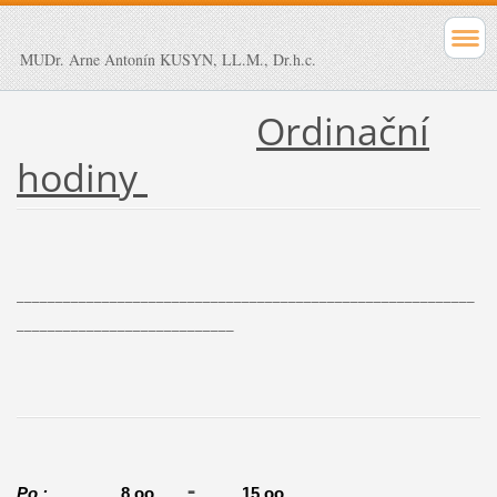
MUDr. Arne Antonín KUSYN, LL.M., Dr.h.c.
Ordinační
hodiny
___________________________________________________________
____________________________
-
Po :
8.oo
15.oo